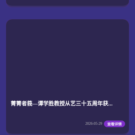
菁菁者莪—谭学胜教授从艺三十五周年获...
2026-05-29