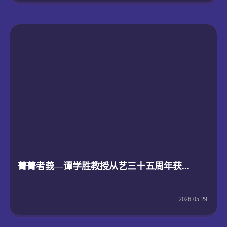
菁菁者莪—谭学胜教授从艺三十五周年获...
2026-05-29