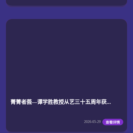
菁菁者莪—谭学胜教授从艺三十五周年获...
2026-05-29