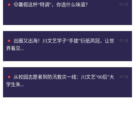
🤠暑假这杯“特调”，你选什么味道？
07-20
出圈又出海！川文艺学子“手搓”衍纸凤冠，让世
07-18
界看见...
从校园志愿者到防汛救灾一线：川文艺“00后”大
07-18
学生朱...