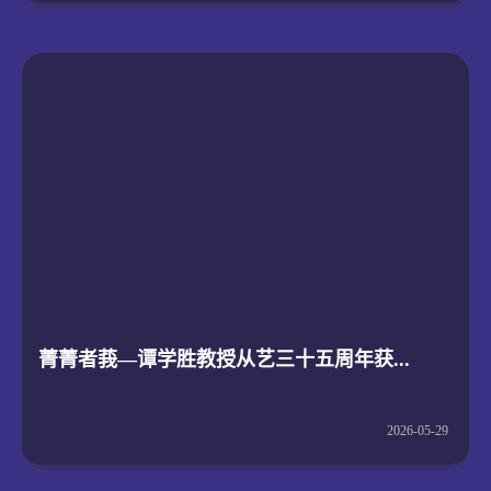
菁菁者莪—谭学胜教授从艺三十五周年获...
2026-05-29