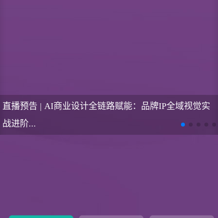
预告 | 歌剧《费加罗的婚礼》 即将上演！