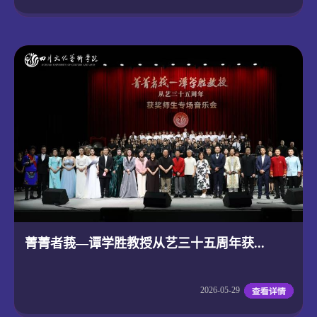
菁菁者莪—谭学胜教授从艺三十五周年获...
2026-05-29