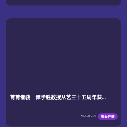
菁菁者莪—谭学胜教授从艺三十五周年获...
2026-05-29