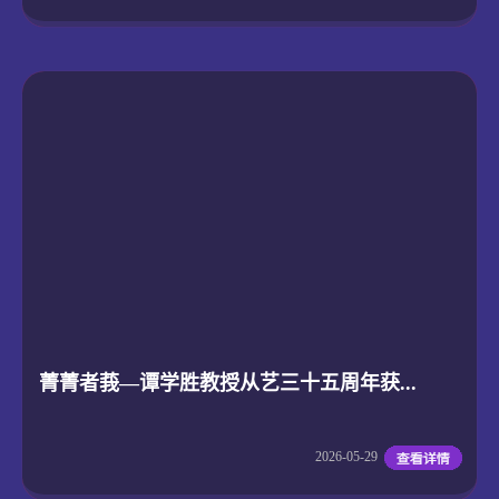
菁菁者莪—谭学胜教授从艺三十五周年获...
2026-05-29