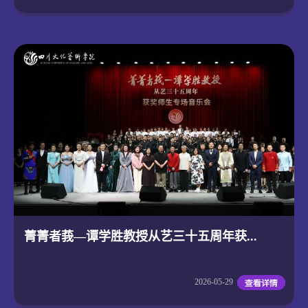
菁菁者莪—谭学胜教授从艺三十五周年获...
2026-05-29