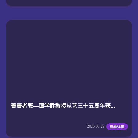
菁菁者莪—谭学胜教授从艺三十五周年获...
2026-05-29