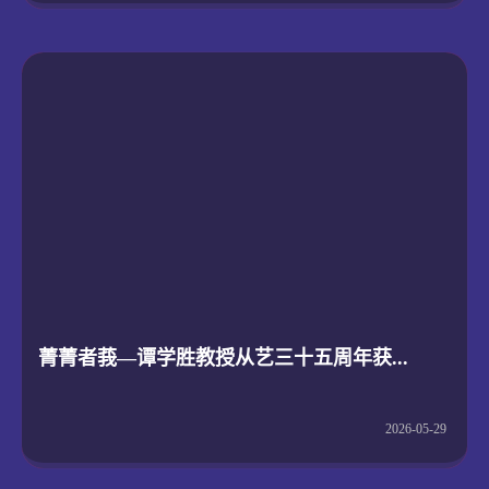
菁菁者莪—谭学胜教授从艺三十五周年获...
2026-05-29