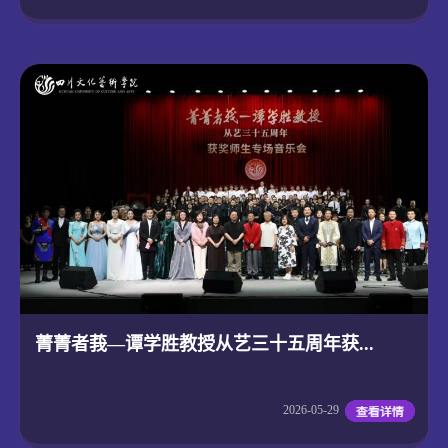
菁菁者莪—谭学胜教授从艺三十五周年获...
2026-05-29