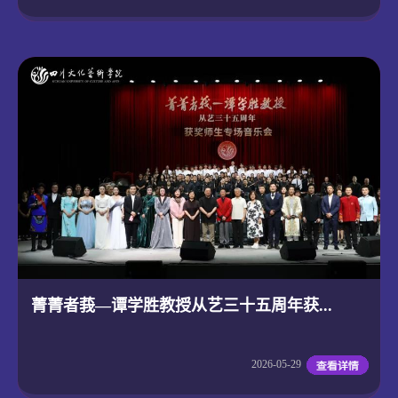
菁菁者莪—谭学胜教授从艺三十五周年获...
2026-05-29