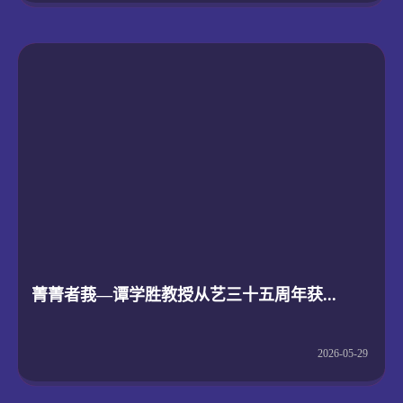
菁菁者莪—谭学胜教授从艺三十五周年获...
2026-05-29