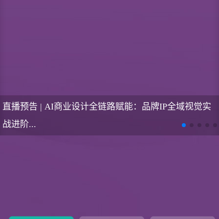
预告 | 歌剧《费加罗的婚礼》 即将上演！