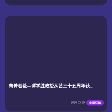
菁菁者莪—谭学胜教授从艺三十五周年获...
2026-05-29