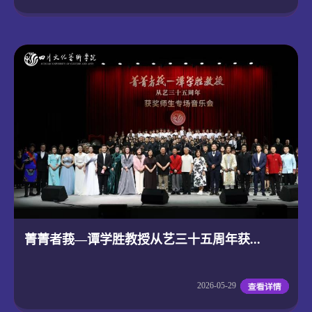
菁菁者莪—谭学胜教授从艺三十五周年获...
2026-05-29