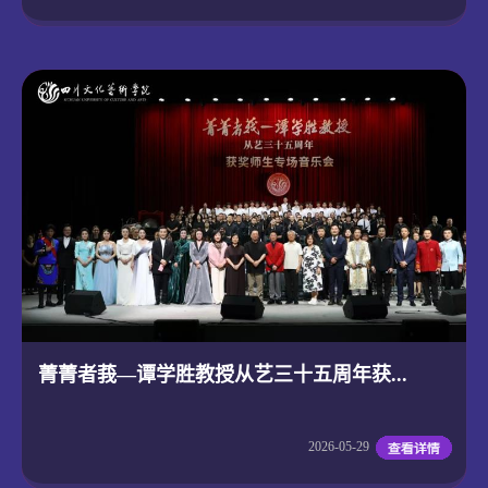
菁菁者莪—谭学胜教授从艺三十五周年获...
2026-05-29