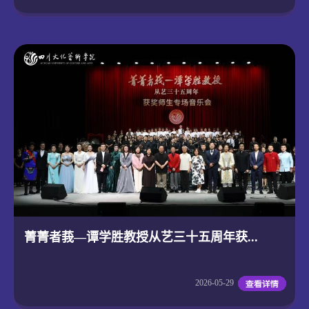
菁菁者莪—谭学胜教授从艺三十五周年获...
2026-05-29