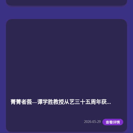
菁菁者莪—谭学胜教授从艺三十五周年获...
2026-05-29