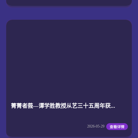
菁菁者莪—谭学胜教授从艺三十五周年获...
2026-05-29