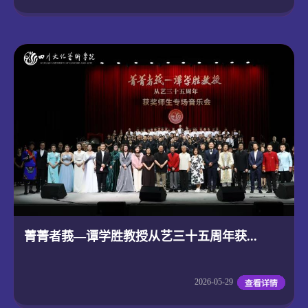
菁菁者莪—谭学胜教授从艺三十五周年获...
2026-05-29