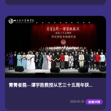
菁菁者莪—谭学胜教授从艺三十五周年获...
2026-05-29