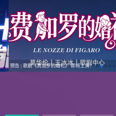
预告 | 歌剧《费加罗的婚礼》 即将上演！